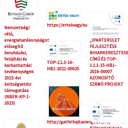
https://ertekvagy.hu
Nemzetiségi
célú,
„IPARTERÜLET
energiahatékonyságot
FEJLESZTÉSE
elősegítő
BIHARKERESZTES
beruházási,
CÍMŰ ÉS TOP-
felújítási és
TOP-2.1.3-16-
1.1.1-15-HB1-
karbantartási
HB1-2021-00025
2016-00007
tevékenységek
AZONOSÍTÓ
2023. évi
SZÁMÚ PROJEKT
költségvetési
támogatása
(NBER-KP-1-
2023)
http://gatfelhajtasiengedely.hu/
Külterületi helyi