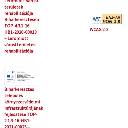
Leromlott városi
területek
rehabilitációja
Biharkeresztesen
TOP-4.3.1-16-
WCAG 2.0
HB1-2020-00013
– Leromlott
városi területek
rehabilitációja
Biharkeresztes
település
környezetvédelmi
infrastruktúrájának
fejlesztése TOP-
2.1.3-16-HB1-
2021-00025 –