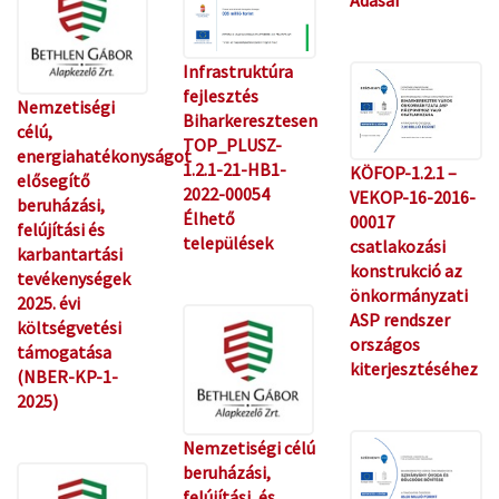
Adásai
Infrastruktúra
fejlesztés
Nemzetiségi
Biharkeresztesen
célú,
TOP_PLUSZ-
energiahatékonyságot
1.2.1-21-HB1-
KÖFOP-1.2.1 –
elősegítő
2022-00054
VEKOP-16-2016-
beruházási,
Élhető
00017
felújítási és
települések
csatlakozási
karbantartási
konstrukció az
tevékenységek
önkormányzati
2025. évi
ASP rendszer
költségvetési
országos
támogatása
kiterjesztéséhez
(NBER-KP-1-
2025)
Nemzetiségi célú
beruházási,
felújítási, és