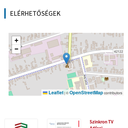
ELÉRHETŐSÉGEK
+
−
Leaflet
OpenStreetMap
|
©
contributors
Szinkron TV