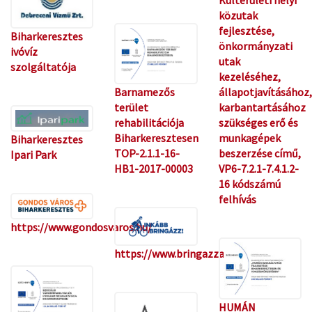
közutak
fejlesztése,
Biharkeresztes
önkormányzati
ivóvíz
utak
szolgáltatója
kezeléséhez,
állapotjavításához,
Barnamezős
karbantartásához
terület
szükséges erő és
rehabilitációja
munkagépek
Biharkeresztesen
Biharkeresztes
beszerzése című,
TOP-2.1.1-16-
Ipari Park
VP6-7.2.1-7.4.1.2-
HB1-2017-00003
16 kódszámú
felhívás
https://www.gondosvaros.hu/
https://www.bringazzamunkaba.hu/
HUMÁN