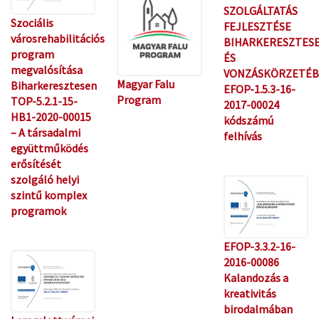
SZOLGÁLTATÁS
Szociális
FEJLESZTÉSE
városrehabilitációs
BIHARKERESZTES
program
ÉS
megvalósítása
VONZÁSKÖRZETÉ
Magyar Falu
Biharkeresztesen
EFOP-1.5.3-16-
Program
TOP-5.2.1-15-
2017-00024
HB1-2020-00015
kódszámú
– A társadalmi
felhívás
együttműködés
erősítését
szolgáló helyi
szintű komplex
programok
EFOP-3.3.2-16-
2016-00086
Kalandozás a
kreativitás
birodalmában