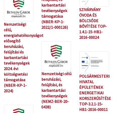
karbantartási
SZIVÁRVÁNY
tevékenységek
ÓVODA ÉS
támogatása
BÖLCSŐDE
(NBER-KP-1-
Nemzetiségi
BŐVÍTÉSE TOP-
2022/1-000126)
célú,
1.4.1-15-HB1-
energiahatékonyságot
2016-00024
elősegítő
beruházási,
felújítási és
karbantartási
tevékenységek
2024. évi
Nemzetiségi célú
költségvetési
POLGÁRMESTERI
beruházási,
támogatása
HIVATAL
felújítási, és
(NBER-KP-1-
ÉPÜLETÉNEK
karbantartási
2024)
ENERGETIKAI
tevékenységek
KORSZERŰSÍTÉSE
(NEMZ-BER-20-
TOP-3.2.1-15-
0438)
HB1-2016-00011