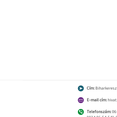
Cím:
Biharkereszt
E-mail cím:
hiva
Telefonszám:
06