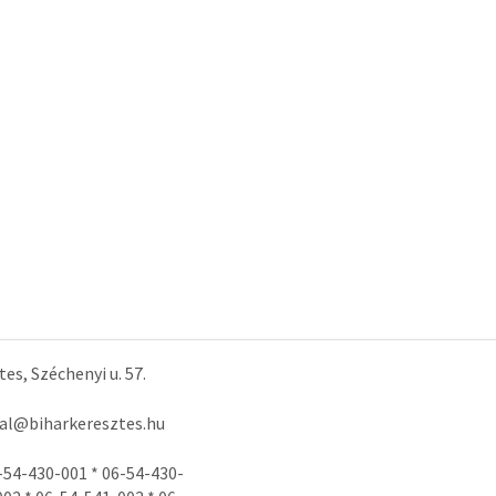
es, Széchenyi u. 57.
tal@biharkeresztes.hu
-54-430-001 * 06-54-430-