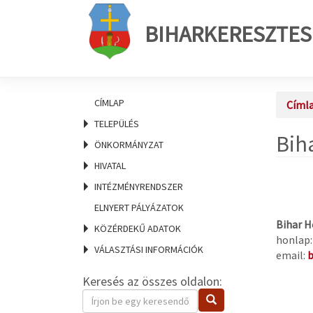
BIHARKERESZTES
CÍMLAP
Címl
TELEPÜLÉS
Bih
ÖNKORMÁNYZAT
HIVATAL
INTÉZMÉNYRENDSZER
ELNYERT PÁLYÁZATOK
Bihar H
KÖZÉRDEKŰ ADATOK
honlap:
VÁLASZTÁSI INFORMÁCIÓK
email:
b
Keresés az összes oldalon:
Keresendő
Keresés
kifejezés