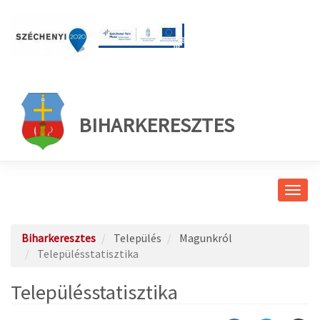
BIHARKERESZTES
Navig
átkap
Biharkeresztes
Település
Magunkról
Településstatisztika
Településstatisztika