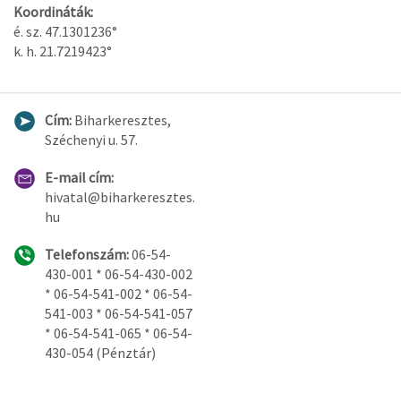
Koordináták:
é. sz. 47.1301236°
k. h. 21.7219423°
Cím:
Biharkeresztes,
Széchenyi u. 57.
E-mail cím:
hivatal@biharkeresztes.
hu
Telefonszám:
06-54-
430-001 * 06-54-430-002
* 06-54-541-002 * 06-54-
541-003 * 06-54-541-057
* 06-54-541-065 * 06-54-
430-054 (Pénztár)