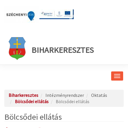
BIHARKERESZTES
Navig
átkap
Biharkeresztes
Intézményrendszer
Oktatás
Bölcsődei ellátás
Bölcsődei ellátás
Bölcsődei ellátás