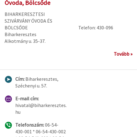
Óvoda, Bölcsőde
BIHARKERESZTESI
SZIVÁRVÁNY ÓVODA ÉS
BÖLCSŐDE
Telefon: 430-096
Biharkeresztes
Alkotmány u. 35-37.
Tovább »
Cím:
Biharkeresztes,
Széchenyi u. 57.
E-mail cím:
hivatal@biharkeresztes.
hu
Telefonszám:
06-54-
430-001 * 06-54-430-002