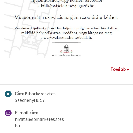
Tovább »
Cím:
Biharkeresztes,
Széchenyi u. 57.
E-mail cím:
hivatal@biharkeresztes.
hu