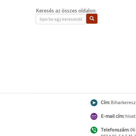
Keresés az összes oldalon:
Keresendő
Keresés
kifejezés
Cím:
Biharkereszt
E-mail cím:
hiva
Telefonszám:
06