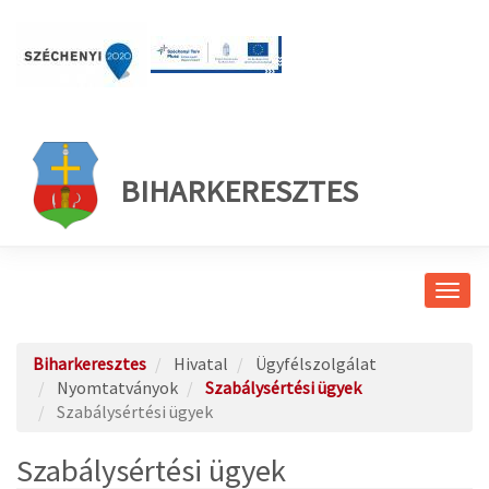
BIHARKERESZTES
Navig
átkap
Biharkeresztes
Hivatal
Ügyfélszolgálat
Nyomtatványok
Szabálysértési ügyek
Szabálysértési ügyek
Szabálysértési ügyek