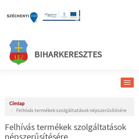
BIHARKERESZTES
Navig
átkap
Címlap
Felhívás termékek szolgáltatások népszerűsítésére
Felhívás termékek szolgáltatások
népszerűsítésére