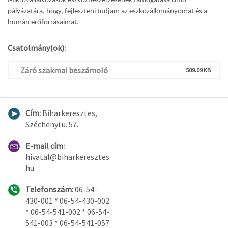
Mikrovállalkozások eszközbeszerzésének támogatása című
pályázatára, hogy, fejleszteni tudjam az eszközállományomat és a
humán erőforrásaimat.
Csatolmány(ok):
Záró szakmai beszámoló
509.09 KB
Cím:
Biharkeresztes,
Széchenyi u. 57.
E-mail cím:
hivatal@biharkeresztes.
hu
Telefonszám:
06-54-
430-001 * 06-54-430-002
* 06-54-541-002 * 06-54-
541-003 * 06-54-541-057