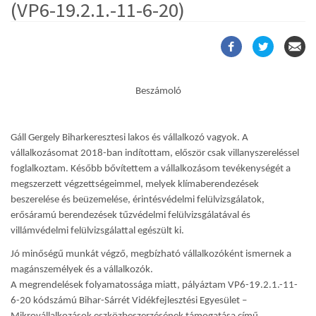
(VP6-19.2.1.-11-6-20)
Beszámoló
Gáll Gergely Biharkeresztesi lakos és vállalkozó vagyok. A
vállalkozásomat 2018-ban indítottam, először csak villanyszereléssel
foglalkoztam. Később bővítettem a vállalkozásom tevékenységét a
megszerzett végzettségeimmel, melyek klímaberendezések
beszerelése és beüzemelése, érintésvédelmi felülvizsgálatok,
erősáramú berendezések tűzvédelmi felülvizsgálatával és
villámvédelmi felülvizsgálattal egészült ki.
Jó minőségű munkát végző, megbízható vállalkozóként ismernek a
magánszemélyek és a vállalkozók.
A megrendelések folyamatossága miatt, pályáztam VP6-19.2.1.-11-
6-20 kódszámú Bihar-Sárrét Vidékfejlesztési Egyesület –