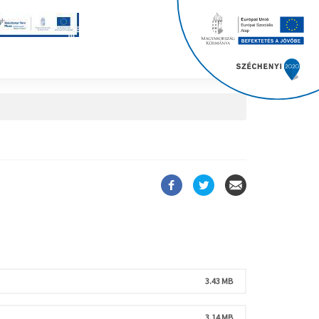
3.43 MB
3.14 MB