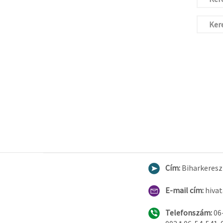
Kere
Cím:
Biharkereszt
E-mail cím:
hiva
Telefonszám:
06