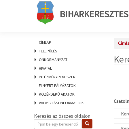
BIHARKERESZTES
CÍMLAP
Címl
TELEPÜLÉS
Ker
ÖNKORMÁNYZAT
HIVATAL
INTÉZMÉNYRENDSZER
ELNYERT PÁLYÁZATOK
KÖZÉRDEKŰ ADATOK
Csatolm
VÁLASZTÁSI INFORMÁCIÓK
Kere
Keresés az összes oldalon:
Keresendő
Keresés
kifejezés
Kere