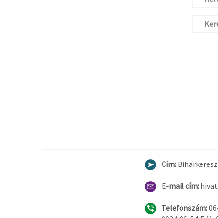
Kere
Cím:
Biharkereszt
E-mail cím:
hiva
Telefonszám:
06