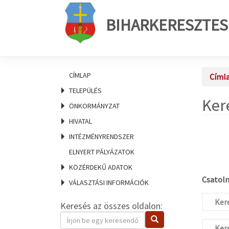
BIHARKERESZTES
CÍMLAP
Címl
TELEPÜLÉS
Ker
ÖNKORMÁNYZAT
HIVATAL
INTÉZMÉNYRENDSZER
ELNYERT PÁLYÁZATOK
KÖZÉRDEKŰ ADATOK
Csatolm
VÁLASZTÁSI INFORMÁCIÓK
Kere
Keresés az összes oldalon:
Keresendő
Keresés
kifejezés
Kere