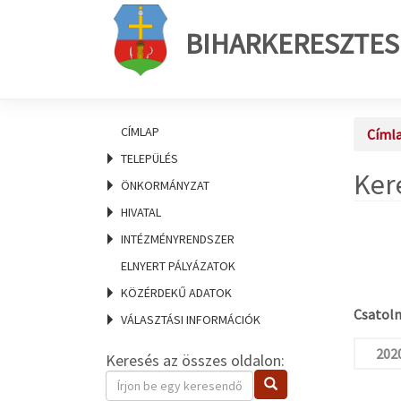
BIHARKERESZTES
CÍMLAP
Címl
TELEPÜLÉS
Ker
ÖNKORMÁNYZAT
HIVATAL
INTÉZMÉNYRENDSZER
ELNYERT PÁLYÁZATOK
KÖZÉRDEKŰ ADATOK
Csatolm
VÁLASZTÁSI INFORMÁCIÓK
2020
Keresés az összes oldalon:
Keresendő
Keresés
kifejezés