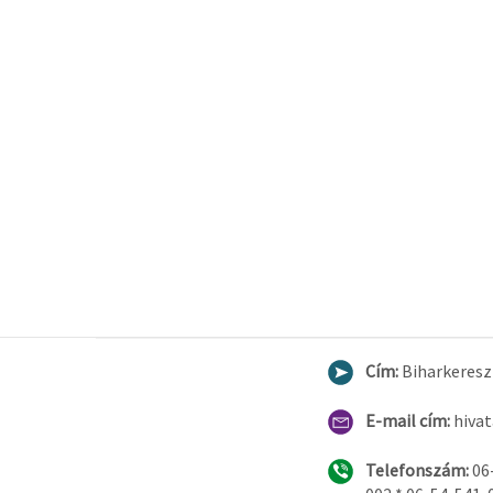
Cím:
Biharkereszt
E-mail cím:
hiva
Telefonszám:
06