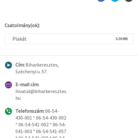
Csatolmány(ok):
Plakát
5.36 MB
Cím:
Biharkeresztes,
Széchenyi u. 57.
E-mail cím:
hivatal@biharkeresztes.
hu
Telefonszám:
06-54-
430-001 * 06-54-430-002
* 06-54-541-002 * 06-54-
541-003 * 06-54-541-057