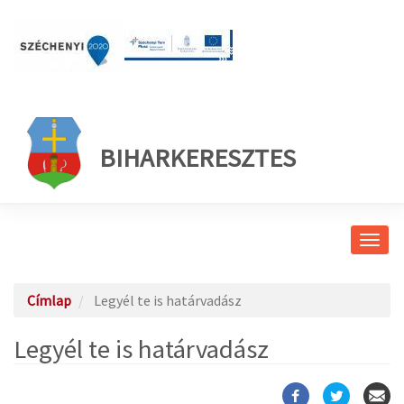
BIHARKERESZTES
Navig
átkap
Címlap
Legyél te is határvadász
Legyél te is határvadász