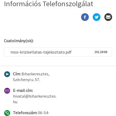
Információs Telefonszolgálat
Csatolmány(ok):
mos-krizisellatas-tajekoztato.pdf
201.28 KB
Cím:
Biharkeresztes,
Széchenyi u. 57.
E-mail cím:
hivatal@biharkeresztes.
hu
Telefonszám:
06-54-