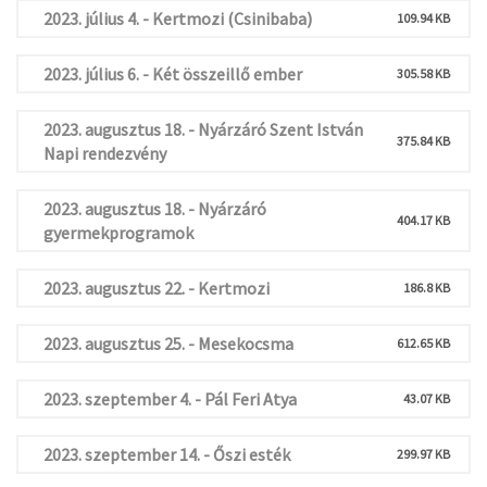
2023. július 4. - Kertmozi (Csinibaba)
109.94 KB
2023. július 6. - Két összeillő ember
305.58 KB
2023. augusztus 18. - Nyárzáró Szent István
375.84 KB
Napi rendezvény
2023. augusztus 18. - Nyárzáró
404.17 KB
gyermekprogramok
2023. augusztus 22. - Kertmozi
186.8 KB
2023. augusztus 25. - Mesekocsma
612.65 KB
2023. szeptember 4. - Pál Feri Atya
43.07 KB
2023. szeptember 14. - Őszi esték
299.97 KB