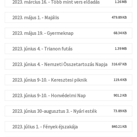
2023. március 16. - Több mint vers előadás
1.26 MB
2023. május 1. - Majális
479.89 KB
2023. május 19. - Gyermeknap
68.34 KB
2023. június 4. - Trianon futás
1.39 MB
2023. június 4. - Nemzeti Összetartozás Napja
316.67 KB
2023. június 9-10. - Keresztesi piknik
119.4 KB
2023. június 9-10. - Honvédelmi Nap
901.2 KB
2023. június 30-augusztus 3. - Nyári esték
73.89 KB
2023. július 1. - Fények éjszakája
840.21 KB