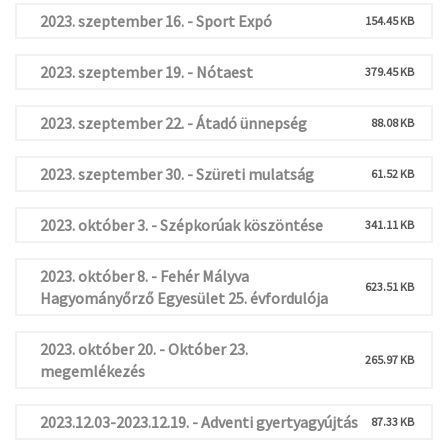
2023. szeptember 16. - Sport Expó
154.45 KB
2023. szeptember 19. - Nótaest
379.45 KB
2023. szeptember 22. - Átadó ünnepség
88.08 KB
2023. szeptember 30. - Szüreti mulatság
61.52 KB
2023. október 3. - Szépkorúak köszöntése
341.11 KB
2023. október 8. - Fehér Mályva
623.51 KB
Hagyományőrző Egyesület 25. évfordulója
2023. október 20. - Október 23.
265.97 KB
megemlékezés
2023.12.03-2023.12.19. - Adventi gyertyagyújtás
87.33 KB