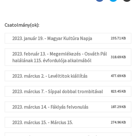
Csatolmány(ok):
2023. január 19. - Magyar Kultúra Napja
235.71 KB
2023. február 13. - Megemlékezés - Osváth Pál
318.69 KB
halálának 115. évfordulója alkalmából
2023. március 2. - Levéltitok kiállítás
477.69 KB
2023. március 7. - Síppal dobbal trombitával
823.45 KB
2023. március 14. - Fáklyás felvonulás
187.29 KB
2023. március 15. - Március 15.
274.96 KB