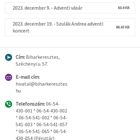
2023. december 9. - Adventi vásár
60.4 KB
2023. december 19. - Szulák Andrea adventi
86.63 KB
koncert
Cím:
Biharkeresztes,
Széchenyi u. 57.
E-mail cím:
hivatal@biharkeresztes.
hu
Telefonszám:
06-54-
430-001 * 06-54-430-002
* 06-54-541-002 * 06-54-
541-003 * 06-54-541-057
* 06-54-541-065 * 06-54-
430-054 (Pénztár)